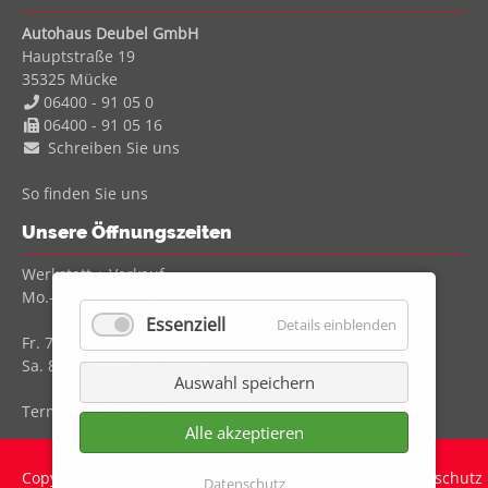
Autohaus Deubel GmbH
Hauptstraße 19
35325
Mücke
06400 - 91 05 0
06400 - 91 05 16
Schreiben Sie uns
So finden Sie uns
Unsere Öffnungszeiten
Werkstatt + Verkauf
Mo.-Do. 7.30 bis 12.00 Uhr
13.00 bis 17.30 Uhr
Essenziell
Details einblenden
Fr. 7.30 bis 14.00 Uhr
Sa. 8.30 Uhr bis 12.30 Uhr
Auswahl speichern
Termin vereinbaren
Alle akzeptieren
Copyright © 2026 Autohaus
Impressum
|
Datenschutz
Datenschutz